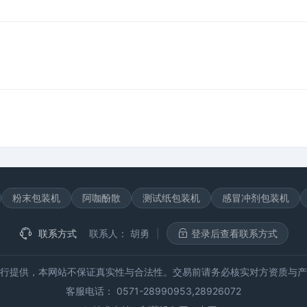
粉末包装机
阿咖酚散
测试纸包装机
感冒冲剂包装机
联系方式
联系人：
胡勇
|
登录后查看联系方式
行提供，本网站不保证真实性与合法性。交易前请务必核实对方资质与产
客服电话： 0571-28990953,28926072