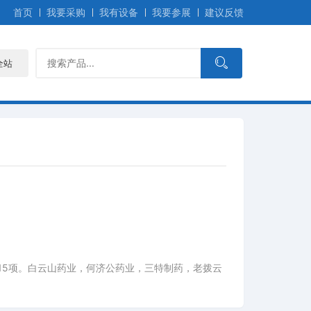
首页
我要采购
我有设备
我要参展
建议反馈
全站
15项。白云山药业，何济公药业，三特制药，老拨云